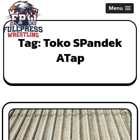
Skip
Menu
to
content
Tag:
Toko SPandek
ATap