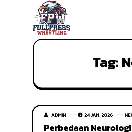
Skip
to
content
Tag:
N
ADMIN
24 JAN, 2026
NE
Perbedaan Neurologi