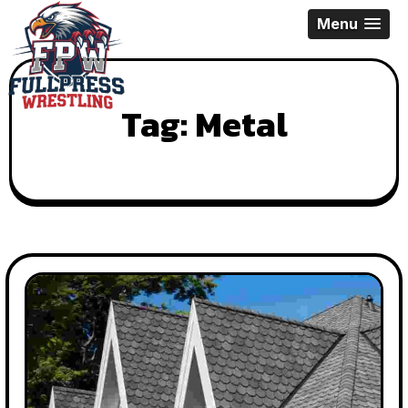
Skip
Menu
to
content
Tag:
Metal