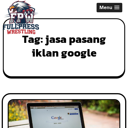
Skip
Menu
to
content
Tag:
jasa pasang
iklan google