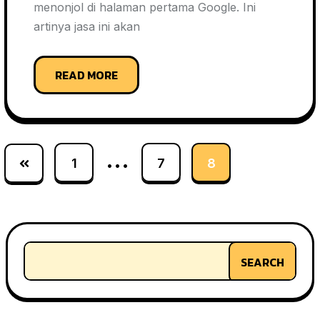
menonjol di halaman pertama Google. Ini
artinya jasa ini akan
READ MORE
…
1
7
8
SEARCH